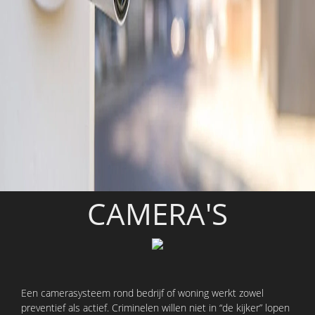
CAMERA'S
Een camerasysteem rond bedrijf of woning werkt zowel
preventief als actief. Criminelen willen niet in “de kijker” lopen