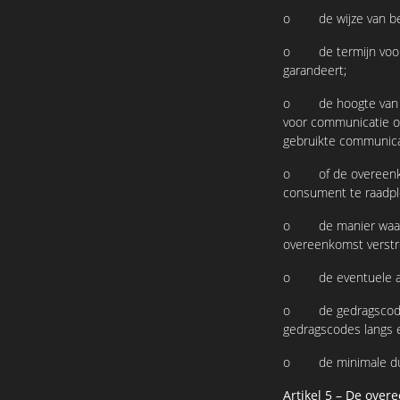
o de wijze van beta
o de termijn voor a
garandeert;
o de hoogte van het
voor communicatie op
gebruikte communica
o of de overeenkoms
consument te raadpl
o de manier waarop 
overeenkomst verstr
o de eventuele ande
o de gedragscodes 
gedragscodes langs 
o de minimale duur 
Artikel 5 – De over