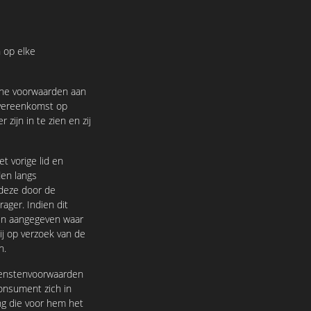
 op elke
ne voorwaarden aan
 overeenkomst op
ijn in te zien en zij
t vorige lid en
en langs
 deze door de
ger. Indien dit
den aangegeven waar
j op verzoek van de
n.
ienstenvoorwaarden
consument zich in
ng die voor hem het