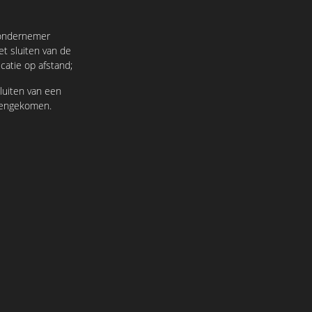
 ondernemer
t sluiten van de
atie op afstand;
luiten van een
amengekomen.