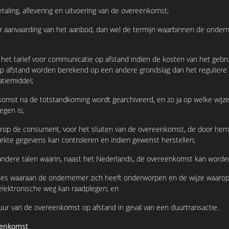
ling, aflevering en uitvoering van de overeenkomst;
anvaarding van het aanbod, dan wel de termijn waarbinnen de ondern
 tarief voor communicatie op afstand indien de kosten van het gebru
 afstand worden berekend op een andere grondslag dan het reguliere b
tiemiddel;
t na de totstandkoming wordt gearchiveerd, en zo ja op welke wijze
egen is;
de consument, voor het sluiten van de overeenkomst, de door hem i
ekte gegevens kan controleren en indien gewenst herstellen;
re talen waarin, naast het Nederlands, de overeenkomst kan worden
waaraan de ondernemer zich heeft onderworpen en de wijze waaro
elektronische weg kan raadplegen; en
van de overeenkomst op afstand in geval van een duurtransactie.
eenkomst