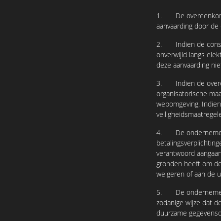
1. De overeenkomst 
aanvaarding door de
2. Indien de consum
onverwijld langs ele
deze aanvaarding ni
3. Indien de overee
organisatorische maat
webomgeving. Indien
veiligheidsmaatregel
4. De ondernemer ka
betalingsverplichting
verantwoord aangaan
gronden heeft om de 
weigeren of aan de u
5. De ondernemer zal
zodanige wijze dat 
duurzame gegevensd