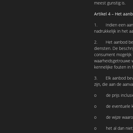
meest gunstig is.
Artikel 4 – Het aan
1. Indien een aanbo
nadrukkelijk in het 
2. Het aanbod bevat
diensten. De beschri
consument mogelijk 
waarheidsgetrouwe w
kennelijke fouten in
3. Elk aanbod bevat 
zijn, die aan de aanv
o de prijs inclusie
o de eventuele kos
o de wijze waarop d
o het al dan niet v