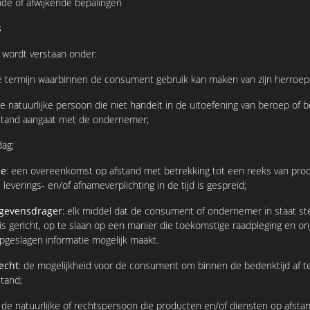
ende of afwijkende bepalingen
s
 wordt verstaan onder:
e termijn waarbinnen de consument gebruik kan maken van zijn herroep
de natuurlijke persoon die niet handelt in de uitoefening van beroep of b
stand aangaat met de ondernemer;
dag;
ie
: een overeenkomst op afstand met betrekking tot een reeks van pro
leverings- en/of afnameverplichting in de tijd is gespreid;
gevensdrager
: elk middel dat de consument of ondernemer in staat ste
is gericht, op te slaan op een manier die toekomstige raadpleging en on
pgeslagen informatie mogelijk maakt.
echt
: de mogelijkheid voor de consument om binnen de bedenktijd af te
tand;
: de natuurlijke of rechtspersoon die producten en/of diensten op afs