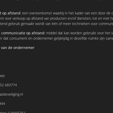
 op afstand
: een overeenkomst waarbij in het kader van een door de
m voor verkoop op afstand van producten en/of diensten, tot en met he
itend gebruik gemaakt wordt van één of meer technieken voor communic
r communicatie op afstand
: middel dat kan worden gebruikt voor het s
r dat consument en ondernemer gelijktijdig in dezelfde ruimte zijn s
eit van de ondernemer
nep
52 683774
sbeveiliging.nl
994
mmer: 124965751