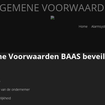
LGEMENE VOORWAARD
Home
Alarmsy
e Voorwaarden BAAS beveil
s
it van de ondernemer
lijkheid