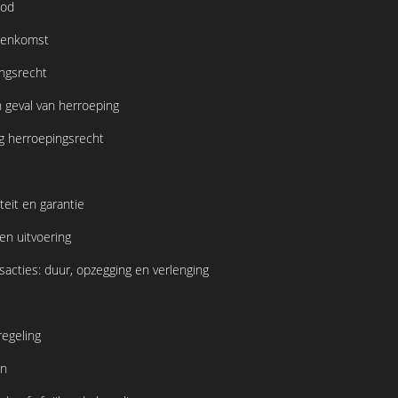
bod
eenkomst
ingsrecht
n geval van herroeping
ng herroepingsrecht
teit en garantie
 en uitvoering
sacties: duur, opzegging en verlenging
regeling
en