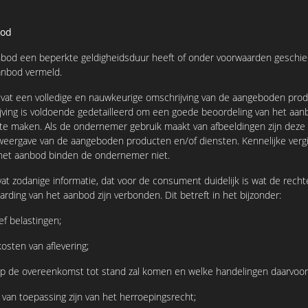
bod
d een beperkte geldigheidsduur heeft of onder voorwaarden geschied
aanbod vermeld.
 een volledige en nauwkeurige omschrijving van de aangeboden prod
jving is voldoende gedetailleerd om een goede beoordeling van het aa
te maken. Als de ondernemer gebruik maakt van afbeeldingen zijn deze
eergave van de aangeboden producten en/of diensten. Kennelijke vergi
 het aanbod binden de ondernemer niet.
zodanige informatie, dat voor de consument duidelijk is wat de recht
aarding van het aanbod zijn verbonden. Dit betreft in het bijzonder:
f belastingen;
ten van aflevering;
e overeenkomst tot stand zal komen en welke handelingen daarvoor n
an toepassing zijn van het herroepingsrecht;