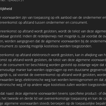
elijkheid
oorwaarden zijn van toepassing op elk aanbod van de ondernemer en
ereenkomst op afstand tussen ondernemer en consument.
enkomst op afstand wordt gesloten, wordt de tekst van deze algeme
baar gesteld. Indien dit redelijkerwijs niet mogelijk is, zal voordat de
en, worden aangegeven dat de algemene voorwaarden bij de ondernemer z
onsument zo spoedig mogelijk kosteloos worden toegezonden.
komst op afstand elektronisch wordt gesloten, kan in afwijking van he
omst op afstand wordt gesloten, de tekst van deze algemene voorwaard
an de consument ter beschikking worden gesteld op zodanige wijze dat
nvoudige manier kan worden opgeslagen op een duurzame gegevensdra
mogelijk is, zal voordat de overeenkomst op afstand wordt gesloten, wor
rwaarden langs elektronische weg kan worden kennisgenomen en dat zi
ktronische weg of op andere wijze kosteloos zullen worden toegezonde
at naast deze algemene voorwaarden tevens specifieke product- of d
 is het tweede en derde lid van overeenkomstige toepassing en kan de 
dige algemene voorwaarden steeds beroepen op de toepasselijke bepali