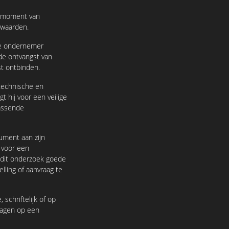
t moment van
rwaarden.
de ondernemer
de ontvangst van
t ontbinden.
technische en
t hij voor een veilige
assende
ument aan zijn
n voor een
 dit onderzoek goede
lling of aanvraag te
chriftelijk of op
lagen op een