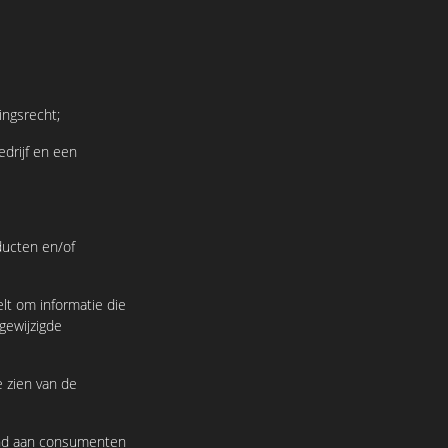
ingsrecht;
edrijf en een
ducten en/of
lt om informatie die
gewijzigde
 zien van de
tand aan consumenten