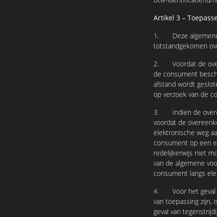
Artikel 3 – Toepass
1. Deze algemene v
totstandgekomen ov
2. Voordat de overe
de consument beschik
afstand wordt geslot
op verzoek van de c
3. Indien de overeen
voordat de overeenk
elektronische weg a
consument op een ee
redelijkerwijs niet 
van de algemene voo
consument langs ele
4. Voor het geval d
van toepassing zijn,
geval van tegenstrij