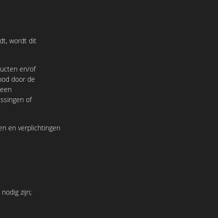
t, wordt dit
ucten en/of
nbod door de
 een
ssingen of
en en verplichtingen
odig zijn;