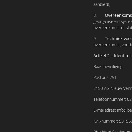
aanbiedt;
8.
Overeenkomst
georganiseerd systee
overeenkomst uitslu
9.
Techniek voo
overeenkomst, zonde
Artikel 2 – Identit
Baas beveiliging
Postbus 251
2150 AG Nieuw Ven
Telefoonnummer:
02
E-mailadres:
info@baa
KvK-nummer: 53156
Btw-identificatienu