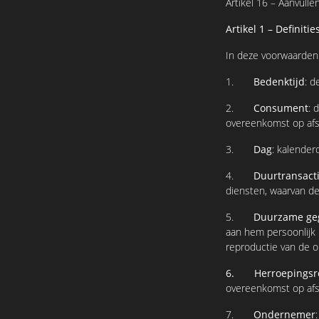
Artikel 16 – Aanvull
Artikel 1 – Definitie
In deze voorwaarden
1.
Bedenktijd
: d
2.
Consument
: 
overeenkomst op af
3.
Dag
: kalender
4.
Duurtransact
diensten, waarvan de 
5.
Duurzame ge
aan hem persoonlijk 
reproductie van de o
6. Herroepingsr
overeenkomst op afs
7.
Ondernemer