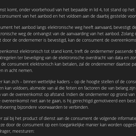
komt, onder voorbehoud van het bepaalde in lid 4, tot stand op he
 consument van het aanbod en het voldoen aan de daarbij gestelde voo
ent het aanbod langs elektronische weg heeft aanvaard, bevestigt 
ktronische weg de ontvangst van de aanvaarding van het aanbod. Zolang 
et door de ondernemer is bevestigd, kan de consument de overeenkoms
nkomst elektronisch tot stand komt, treft de ondernemer passende 
regelen ter beveiliging van de elektronische overdracht van data en zorg
 de consument elektronisch kan betalen, zal de ondernemer daartoe p
en in acht nemen.
n zich – binnen wettelijke kaders – op de hoogte stellen of de cons
en kan voldoen, alsmede van al die feiten en factoren die van belang zij
 van de overeenkomst op afstand. Indien de ondernemer op grond van
overeenkomst niet aan te gaan, is hij gerechtigd gemotiveerd een beste
itvoering bijzondere voorwaarden te verbinden.
 bij het product of dienst aan de consument de volgende informatie, s
deze door de consument op een toegankelijke manier kan worden opges
rager, meesturen: